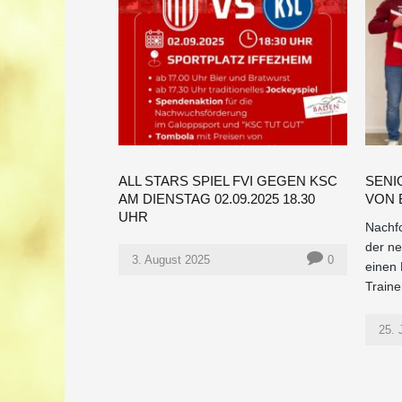
ALL STARS SPIEL FVI GEGEN KSC
SENI
AM DIENSTAG 02.09.2025 18.30
VON 
UHR
Nachfo
der ne
3. August 2025
0
einen 
Traine
25. 