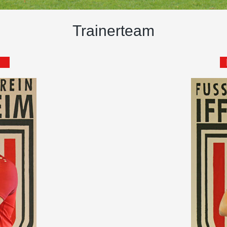
Trainerteam
n
R