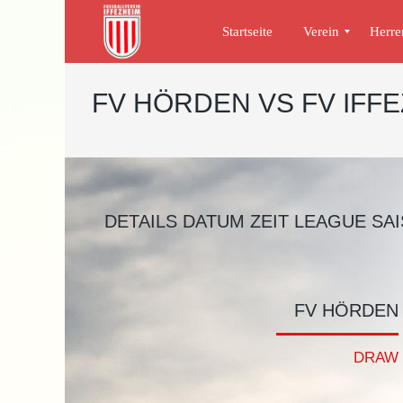
Startseite
Verein
Herre
Corona
Downloads
Clubhaus
Organigramm
who is who
Chronik
2. Mannschaft
1. Mannschaft
FV HÖRDEN VS FV IFF
DETAILS DATUM ZEIT LEAGUE SAI
FV HÖRDEN
DRAW