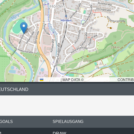
LEAFLET
|
MAP DATA ©
OPENSTREETMAP
CONTRIB
EUTSCHLAND
GOALS
SPIELAUSGANG
1
DRAW