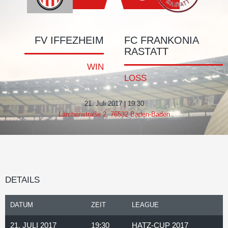
FV IFFEZHEIM
FC FRANKONIA
RASTATT
WIN
LOSS
21. Juli 2017 | 19:30
Lärchenstraße 2, 76532 Baden-Baden
DETAILS
DATUM
ZEIT
LEAGUE
21. JULI 2017
19:30
HATZ-CUP 2017