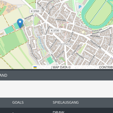
LEAFLET
|
MAP DATA ©
OPENSTREETMAP
CONTRIB
LAND
GOALS
SPIELAUSGANG
-
DRAW