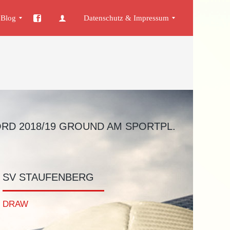
Blog
Datenschutz & Impressum
n
gemein
Datenschutz
Impressum
NORD 2018/19 GROUND AM SPORTPL.
SV STAUFENBERG
DRAW