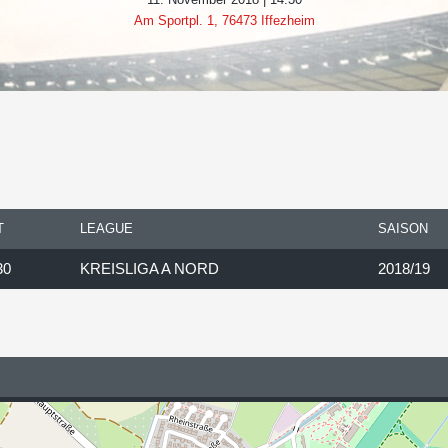
Am Sportpl. 1, 76473 Iffezheim
T
LEAGUE
SAISON
30
KREISLIGA A NORD
2018/19