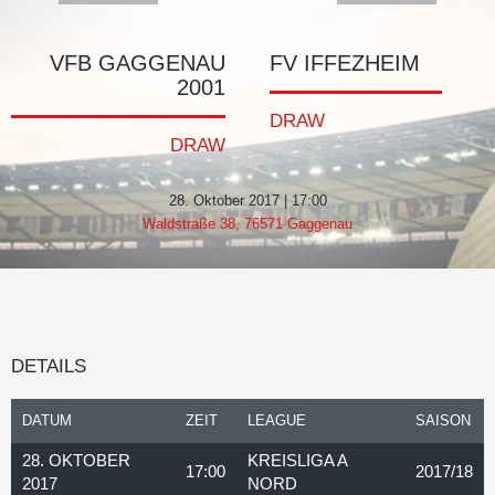
VFB GAGGENAU
FV IFFEZHEIM
2001
DRAW
DRAW
28. Oktober 2017 | 17:00
Waldstraße 38, 76571 Gaggenau
DETAILS
DATUM
ZEIT
LEAGUE
SAISON
28. OKTOBER
KREISLIGA A
17:00
2017/18
2017
NORD