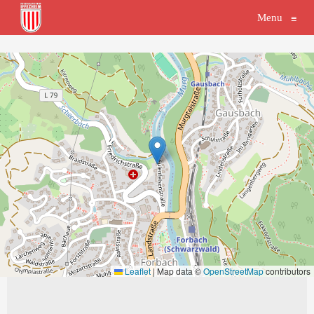
Menu
≡
Leaflet
|
Map data ©
OpenStreetMap
contributors